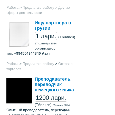
Работа
>
Предлагаю работу
>
Другие
сферы деятельности
Ищу партнера в
Грузии
1 лари.
(Тбилиси)
17 сентября 2024
организатор
тел.
+994554344840
Азат
Работа
>
Предлагаю работу
>
Оптовая
торговля
Преподаватель,
переводчик
немецкого языка
1200 лари.
(Тбилиси)
05 июля 2024
Опытный преподаватель, переводчик
немецкого языка, имеющий большой