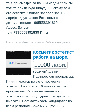
то я присмотрю за вашим чадом если вы
хотите пойти куда нибудь и некому вам
его оставить.Оплата часовая,час 15
лари(от двух часов).Есть опыт с
детьми.звоните +995558391839
Адрес: Батуми
тел.
+995558391839
Инга
Работа
>
Ищу работу
>
Работа на дому
Косметик эстетист
работа на море.
10000 лари.
(Батуми)
10 июня
Партнерская программа.
Пилинг мастер на лето, косметик-
эстетист. Без опыта. Обучение за счет
программы. Работа на пляже по
эстетическим процедурам. Ежедневные
выплаты. Рассматриваем кандидатов по
всем регионам Абхазии и Грузии. В