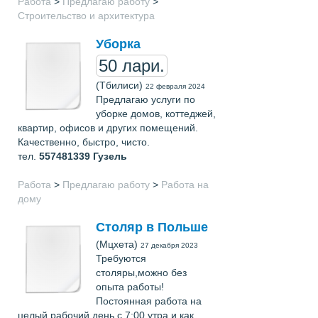
Работа
>
Предлагаю работу
>
Строительство и архитектура
Уборка
50 лари.
(Тбилиси)
22 февраля 2024
Предлагаю услуги по
уборке домов, коттеджей,
квартир, офисов и других помещений.
Качественно, быстро, чисто.
тел.
557481339
Гузель
Работа
>
Предлагаю работу
>
Работа на
дому
Столяр в Польше
(Мцхета)
27 декабря 2023
Требуются
столяры,можно без
опыта работы!
Постоянная работа на
целый рабочий день с 7:00 утра и как