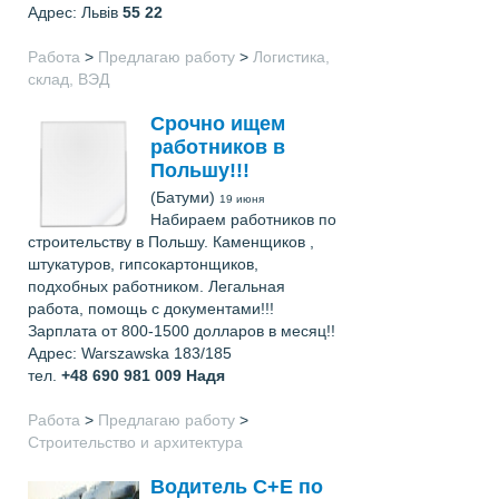
Адрес: Львів
55 22
Работа
>
Предлагаю работу
>
Логистика,
склад, ВЭД
Срочно ищем
работников в
Польшу!!!
(Батуми)
19 июня
Набираем работников по
строительству в Польшу. Каменщиков ,
штукатуров, гипсокартонщиков,
подхобных работником. Легальная
работа, помощь с документами!!!
Зарплата от 800-1500 долларов в месяц!!
Адрес: Warszawska 183/185
тел.
+48 690 981 009
Надя
Работа
>
Предлагаю работу
>
Строительство и архитектура
Водитель C+E по