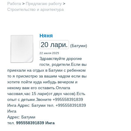
Работа
>
Предлагаю работу
>
Строительство и архитектура
Няня
20 лари.
(Батуми)
22 июля 2025
Здравствуйте дорогие
гости, родители.Если вы
приехали на отдых в Батуми с ребенком
то я присмотрю за вашим чадом если вы
хотите пойти куда нибудь вечером и
некому вам его оставить.Оплата
часовая,час 15 лари(от двух часов).Есть
опыт с детьми.Звоните +995558391839
Инга Адрес: Батуми тел. +995558391839
Инга
Адрес: Батуми
тел.
995558391839
Инга