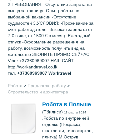
2.ТРЕБОВАНИЯ: -Отсутствие запрета на
выезд за границу -Опыт работы по
выбранной вакансии -Отсутствие
судимостей 3.УСЛОВИЯ: -Проживание за
счет работодателя -Высокая зарплата от
7 € в час, от 1500 € в месяц -Ежегодный
отпуск -Оформление разрешения на
работу, возможность получить вид на
жительство ЗВОНИТЕ ПРЯМО СЕЙЧАС
Viber +37360969007 НАШ САЙТ
http://workandtravel.co.il/
тел.
+37360969007
Worktravel
Работа
>
Предлагаю работу
>
Строительство и архитектура
Робота в Польше
(Тбилиси)
11 марта 2024
.Робота по внутренней
отделке (Покраска,
шпатлевки, гипсокпртон,
плитка) М.Острув