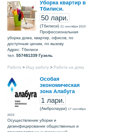
Уборка квартир в
Тбилиси.
50 лари.
(Тбилиси)
21 сентября 2023
Профессиональная
уборка дома, квартир, офисов, по
доступным ценам, по вызову.
Адрес: Тбилиси
тел.
557481339
Гузель
Работа
>
Ищу работу
>
Работа на дому
Особая
экономическая
зона Алабуга
1 лари.
(Амбролаури)
17 сентября
2023
Осуществление уборки и
дезинфицирование общественных и
производственных помещений.