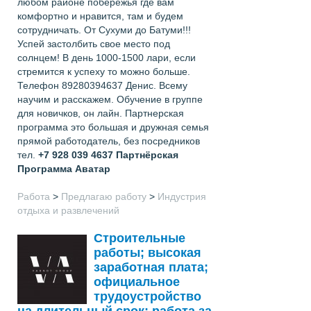
любом районе побережья где вам
комфортно и нравится, там и будем
сотрудничать. От Сухуми до Батуми!!!
Успей застолбить свое место под
солнцем! В день 1000-1500 лари, если
стремится к успеху то можно больше.
Телефон 89280394637 Денис. Всему
научим и расскажем. Обучение в группе
для новичков, он лайн. Партнерская
программа это большая и дружная семья
прямой работодатель, без посредников
тел.
+7 928 039 4637
Партнёрская
Программа Аватар
Работа
>
Предлагаю работу
>
Индустрия
отдыха и развлечений
Строительные
работы; высокая
заработная плата;
официальное
трудоустройство
на длительный срок; работа за