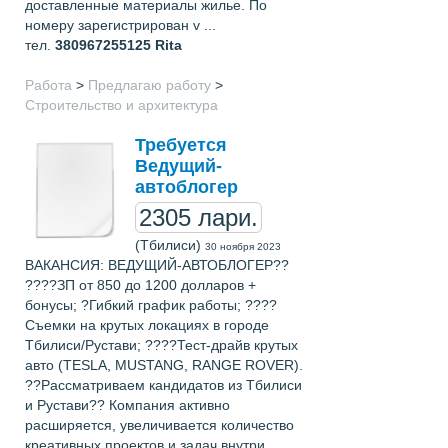
доставленные материалы жилье. По
номеру зарегистрирован v ...
тел.
380967255125
Rita
Работа
>
Предлагаю работу
>
Строительство и архитектура
Требуется
Ведущий-
автоблогер
2305 лари.
(Тбилиси)
30 ноября 2023
ВАКАНСИЯ: ВЕДУЩИЙ-АВТОБЛОГЕР??
????ЗП от 850 до 1200 долларов +
бонусы; ?Гибкий график работы; ????
Съемки на крутых локациях в городе
Тбилиси/Рустави; ????Тест-драйв крутых
авто (TESLA, MUSTANG, RANGE ROVER).
??Рассматриваем кандидатов из Тбилиси
и Рустави?? Компания активно
расширяется, увеличивается количество
креативных проектов и задач внутри