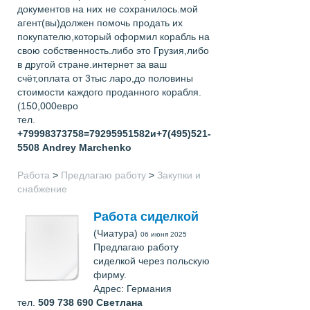
документов на них не сохранилось.мой
агент(вы)должен помочь продать их
покупателю,который оформил корабль на
свою собственность.либо это Грузия,либо
в другой стране.интернет за ваш
счёт,оплата от 3тыс ларо,до половины
стоимости каждого проданного корабля.
(150,000евро
тел.
+79998373758=79295951582и+7(495)521-
5508
Andrey Marchenko
Работа
>
Предлагаю работу
>
Закупки и
снабжение
Работа сиделкой
(Чиатура)
06 июня 2025
Предлагаю работу
сиделкой через польскую
фирму.
Адрес: Германия
тел.
509 738 690
Светлана