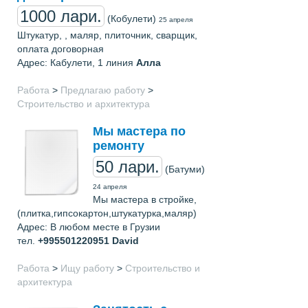
1000 лари.
(Кобулети)
25 апреля
Штукатур, , маляр, плиточник, сварщик,
оплата договорная
Адрес: Кабулети, 1 линия
Алла
Работа
>
Предлагаю работу
>
Строительство и архитектура
Мы мастера по
ремонту
50 лари.
(Батуми)
24 апреля
Мы мастера в стройке,
(плитка,гипсокартон,штукатурка,маляр)
Адрес: В любом месте в Грузии
тел.
+995501220951
David
Работа
>
Ищу работу
>
Строительство и
архитектура