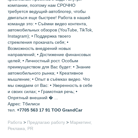
компании, поэтому нам СРОЧНО
требуется ведущий-автоблогер, чтобы
двигаться еще быстрее! Работа в нашей
команде это: • Съёмки видео контента,
автомобильных обзоров (YouTube, TikTok,
Instagram); • Поддержка твоего
стремления прокачать себя; •
Возможность внедрений новых
направлений; • Достижение финансовых
целей; • Личностный рост. Особым
преимуществом для Вас будет: • Знание
автомобильного рынка; • Креативное
мышление; • Опыт в съёмках видео. Что
мы ожидаем от Вас: • Уверенность в себе
и своих силах; • Грамотная речь; •
Опрятный внешний � ...
Адрес: Тбилиси
тел.
+7705 563 17 91
ТОО GrandCar
Работа
>
Предлагаю работу
>
Маркетинг,
Реклама, PR