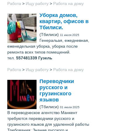
Работа
>
Ищу работу
>
Работа на дому
Уборка домов,
квартир, офисов в
Тбилиси.
(Тбилиси)
11 июля 2025
Генеральая, ежедневная,
еженедельная уборка, уборка после
ремонта всех типов помещений.
тел.
557481339
Гузель
Работа
>
Ищу работу
>
Работа на дому
Переводчики
русского и
грузинского
языков
(Тбилиси)
01 июля 2025
В переводческое агентство Манкент
требуются переводчики русского и
грузинского языков для удаленной работы
Требования: Знание русского и