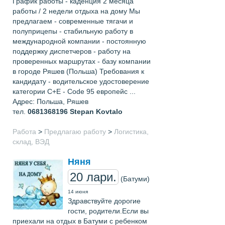
График работы - каденция 2 месяца
работы / 2 недели отдыха на дому Мы
предлагаем - современные тягачи и
полуприцепы - стабильную работу в
международной компании - постоянную
поддержку диспетчеров - работу на
проверенных маршрутах - базу компании
в городе Ряшев (Польша) Требования к
кандидату - водительское удостоверение
категории C+E - Code 95 европейс ...
Адрес: Польша, Ряшев
тел.
0681368196
Stepan Kovtalo
Работа
>
Предлагаю работу
>
Логистика,
склад, ВЭД
Няня
20 лари.
(Батуми)
14 июня
Здравствуйте дорогие
гости, родители.Если вы
приехали на отдых в Батуми с ребенком