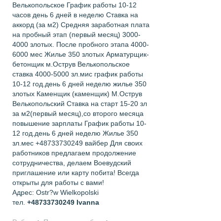
Велькопольское График работы 10-12
часов день 6 дней в неделю Ставка на
аккорд (за м2) Средняя заработная плата
на пробный этап (первый месяц) 3000-
4000 злотых. После пробного этапа 4000-
6000 мес Жилье 350 злотых Арматурщик-
бетонщик м.Острув Велькопольское
ставка 4000-5000 зл.мис график работы
10-12 год.день 6 дней неделю жилье 350
злотых Каменщик (каменщик) М.Острув
Велькопольский Ставка на старт 15-20 зл
за м2(первый месяц),со второго месяца
повышение зарплаты График работы 10-
12 год.день 6 дней неделю Жилье 350
зл.мес +48733730249 вайбер Для своих
работников предлагаем продолжение
сотрудничества, делаем Воевудский
приглашение или карту побита! Всегда
открыты для работы с вами!
Адрес: Ostr?w Wielkopolski
тел.
+48733730249
Ivanna