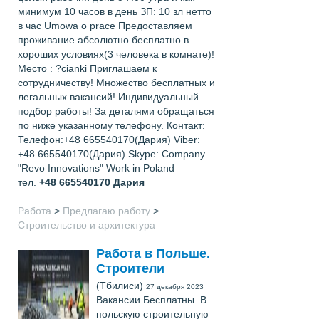
минимум 10 часов в день ЗП: 10 зл нетто
в час Umowa o prace Предоставляем
проживание абсолютно бесплатно в
хороших условиях(3 человека в комнате)!
Место : ?cianki Приглашаем к
сотрудничеству! Множество бесплатных и
легальных вакансий! Индивидуальный
подбор работы! За деталями обращаться
по ниже указанному телефону. Контакт:
Телефон:+48 665540170(Дария) Viber:
+48 665540170(Дария) Skype: Company
"Revo Innovations" Work in Poland
тел.
+48 665540170
Дария
Работа
>
Предлагаю работу
>
Строительство и архитектура
Работа в Польше.
Строители
(Тбилиси)
27 декабря 2023
Вакансии Бесплатны. В
польскую строительную