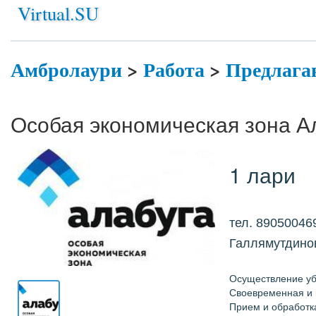
Virtual.SU
Амбролаури
>
Работа
>
Предлага
Особая экономическая зона А
1 лари
тел. 89050046
Галлямутдино
Осуществление уб
Своевременная и 
Прием и обработк