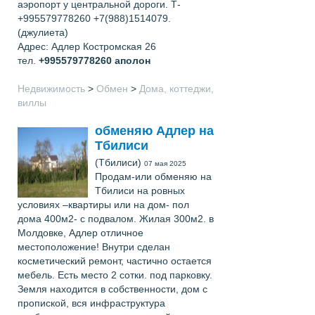
аэропорт у центральной дороги. Т-
+995579778260 +7(988)1514079.
(джулиета)
Адрес: Адлер Костромская 26
тел.
+995579778260
аполон
Недвижимость
>
Обмен
>
Дома, коттеджи,
виллы
обменяю Адлер на
Тбилиси
(Тбилиси)
07 мая 2025
Продам-или обменяю на
Тбилиси на ровных
условиях –квартиры или на дом- пол
дома 400м2- с подвалом. Жилая 300м2. в
Молдовке, Адлер отличное
местоположение! Внутри сделан
косметический ремонт, частично остается
мебель. Есть место 2 сотки. под парковку.
Земля находится в собственности, дом с
пропиской, вся инфраструктура