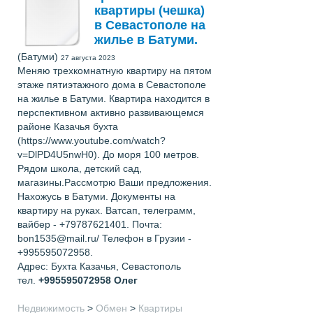
квартиры (чешка)
в Севастополе на
жилье в Батуми.
(Батуми)
27 августа 2023
Меняю трехкомнатную квартиру на пятом
этаже пятиэтажного дома в Севастополе
на жилье в Батуми. Квартира находится в
перспективном активно развивающемся
районе Казачья бухта
(https://www.youtube.com/watch?
v=DlPD4U5nwH0). До моря 100 метров.
Рядом школа, детский сад,
магазины.Рассмотрю Ваши предложения.
Нахожусь в Батуми. Документы на
квартиру на руках. Ватсап, телеграмм,
вайбер - +79787621401. Почта:
bon1535@mail.ru/ Телефон в Грузии -
+995595072958.
Адрес: Бухта Казачья, Севастополь
тел.
+995595072958
Олег
Недвижимость
>
Обмен
>
Квартиры