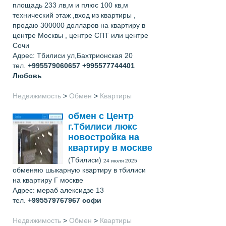
площадь 233 лв,м и плюс 100 кв,м
технический этаж ,вход из квартиры ,
продаю 300000 долларов на квартиру в
центре Москвы , центре СПТ или центре
Сочи
Адрес: Тбилиси ул,Бахтрионская 20
тел.
+995579060657 +995577744401
Любовь
Недвижимость
>
Обмен
>
Квартиры
обмен с Центр
г.Тбилиси люкс
новостройка на
квартиру в москве
(Тбилиси)
24 июля 2025
обменяю шыкарную квартиру в тбилиси
на квартиру Г москве
Адрес: мераб алексидзе 13
тел.
+995579767967
софи
Недвижимость
>
Обмен
>
Квартиры