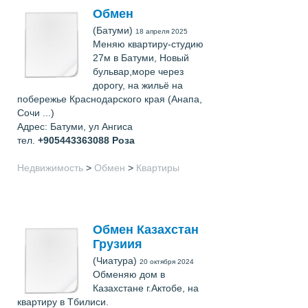
Обмен
(Батуми)
18 апреля 2025
Меняю квартиру-студию
27м в Батуми, Новый
бульвар,море через
дорогу, на жильё на
побережье Краснодарского края (Анапа,
Сочи ...)
Адрес: Батуми, ул Ангиса
тел.
+905443363088
Роза
Недвижимость
>
Обмен
>
Квартиры
Обмен Казахстан
Грузиия
(Чиатура)
20 октября 2024
Обменяю дом в
Казахстане г.Актобе, на
квартиру в Тбилиси.