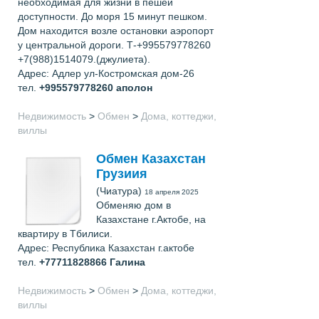
необходимая для жизни в пешей
доступности. До моря 15 минут пешком.
Дом находится возле остановки аэропорт
у центральной дороги. Т-+995579778260
+7(988)1514079.(джулиета).
Адрес: Адлер ул-Костромская дом-26
тел.
+995579778260
аполон
Недвижимость
>
Обмен
>
Дома, коттеджи,
виллы
Обмен Казахстан
Грузиия
(Чиатура)
18 апреля 2025
Обменяю дом в
Казахстане г.Актобе, на
квартиру в Тбилиси.
Адрес: Республика Казахстан г.актобе
тел.
+77711828866
Галина
Недвижимость
>
Обмен
>
Дома, коттеджи,
виллы