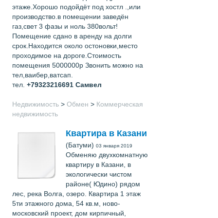
этаже.Хорошо подойдёт под хостл .,или
производство.в помещении заведён
газ,свет 3 фазы и ноль 380вольт!
Помещение сдано в аренду на долги
срок.Находится около остоновки,место
проходимое на дороге.Стоимость
помещения 5000000р Звонить можно на
тел,ваибер,ватсап.
тел.
+79323216691
Самвел
Недвижимость
>
Обмен
>
Коммерческая
недвижимость
Квартира в Казани
(Батуми)
03 января 2019
Обменяю двухкомнатную
квартиру в Казани, в
экологически чистом
районе( Юдино) рядом
лес, река Волга, озеро. Квартира 1 этаж
5ти этажного дома, 54 кв.м, ново-
московский проект, дом кирпичный,