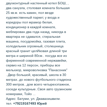
двухконтурный настенный котел БОШ, ,
два санузла, столовая комната большая
25 кв.м. есть камин, пол везде
художественный паркет, у входа и
коридоры пол мрамор белая,
кондиционер в каждой комнате,
меблирован два года назад, никогда в
квартира не сдавался, стиральная
машина, посудомойка, газовая плита,
холодильник огромный, столешница
красный гранит целИковая длиной три
метра и шириной 80см.. посуда все из
фирменной современной нержавейки,
сервиз на 12 персон, приборы все
мельхиор, микроволновка "Панасоник"
..Двор большой, красивый, школа в 30
метрах..до нового футбольного стадиона
300 метров...дом всего четырехэтажное,
соседи культурные..Своя авто грузинским
номерами, Тойо ...
Адрес: Батуми, ул. Джавахишвили.
тел.
+79219167493
Юрий