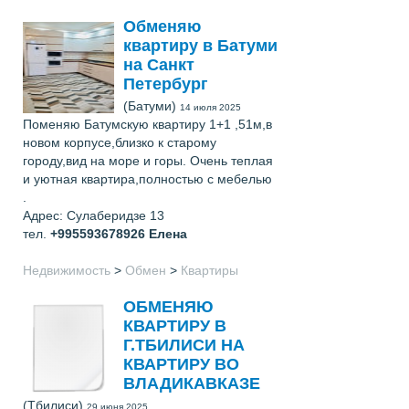
Обменяю
квартиру в Батуми
на Санкт
Петербург
(Батуми)
14 июля 2025
Поменяю Батумскую квартиру 1+1 ,51м,в
новом корпусе,близко к старому
городу,вид на море и горы. Очень теплая
и уютная квартира,полностью с мебелью
.
Адрес: Сулаберидзе 13
тел.
+995593678926
Елена
Недвижимость
>
Обмен
>
Квартиры
ОБМЕНЯЮ
КВАРТИРУ В
Г.ТБИЛИСИ НА
КВАРТИРУ ВО
ВЛАДИКАВКАЗЕ
(Тбилиси)
29 июня 2025