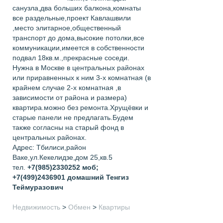
санузла,два больших балкона,комнаты
все раздельные,проект Кавлашвили
,место элитарное,общественный
транспорт до дома,высокие потолки,все
коммуникации,имеется в собственности
подвал 18кв.м.,прекрасные соседи.
Нужна в Москве в центральных районах
или приравненных к ним 3-х комнатная (в
крайнем случае 2-х комнатная ,в
зависимости от района и размера)
квартира.можно без ремонта.Хрущёвки и
старые панели не предлагать.Будем
также согласны на старый фонд в
центральных районах.
Адрес: Тбилиси,район
Ваке,ул.Кекелидзе,дом 25,кв.5
тел.
+7(985)2330252 моб;
+7(499)2436901 домашний
Тенгиз
Теймуразович
Недвижимость
>
Обмен
>
Квартиры