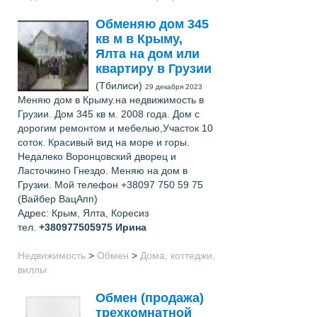
Обменяю дом 345
кв м в Крыму,
Ялта на дом или
квартиру в Грузии
(Тбилиси)
29 декабря 2023
Меняю дом в Крыму.на недвижимость в
Грузии. Дом 345 кв м. 2008 года. Дом с
дорогим ремонтом и мебелью,Участок 10
соток. Красивый вид на море и горы.
Недалеко Воронцовский дворец и
Ласточкино Гнездо. Меняю на дом в
Грузии. Мой телефон +38097 750 59 75
(Вайбер ВацАпп)
Адрес: Крым, Ялта, Коресиз
тел.
+380977505975
Ирина
Недвижимость
>
Обмен
>
Дома, коттеджи,
виллы
Обмен (продажа)
трехкомнатной