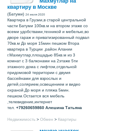
Махмутлар на
квартиру в Москве
(Батуми)
24 июля 2020
Квартира в Грузии,в старой центральной
части Батуми 100кв.м на втором этаже со
всеми удобствами,техникой и мебелью,во
дворе гараж и приватизированный подвал
70кв.м До моря 15мин пешком Втора
квартира в Турции ,район Алании
г.Махмутлар,площадью 85кв.м из 3
комнат с 3 балконами на 2этаже 5ти
этажного дома с лифтом,отдельной
придомовой территории с двумя
бассейнами для взрослых и
детей,солярием,освещением и видео
охраной.До моря и пляжа 5мин.
пешком.Остается вся мебель
,телевидение,интернет
тел.
+79260659860
Алешина Татьяна
Недвижимость
>
Обмен
>
Квартиры
меняю участок