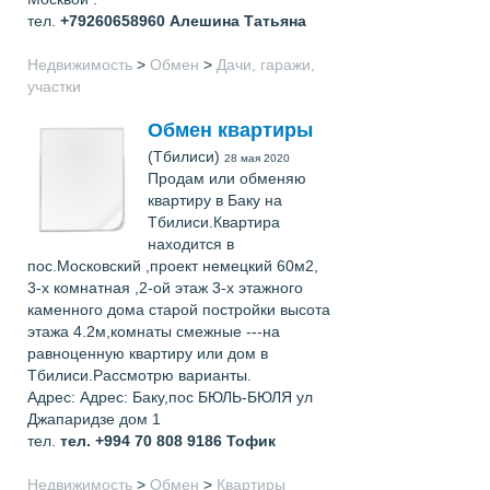
тел.
+79260658960
Алешина Татьяна
Недвижимость
>
Обмен
>
Дачи, гаражи,
участки
Обмен квартиры
(Тбилиси)
28 мая 2020
Продам или обменяю
квартиру в Баку на
Тбилиси.Квартира
находится в
пос.Московский ,проект немецкий 60м2,
3-х комнатная ,2-ой этаж 3-х этажного
каменного дома старой постройки высота
этажа 4.2м,комнаты смежные ---на
равноценную квартиру или дом в
Тбилиси.Рассмотрю варианты.
Адрес: Адрес: Баку,пос БЮЛЬ-БЮЛЯ ул
Джапаридзе дом 1
тел.
тел. +994 70 808 9186
Тофик
Недвижимость
>
Обмен
>
Квартиры