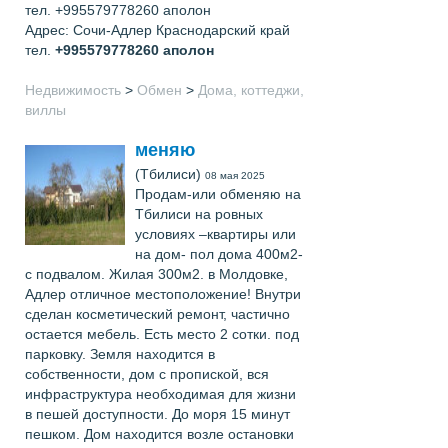
тел. +995579778260 аполон
Адрес: Сочи-Адлер Краснодарский край
тел.
+995579778260
аполон
Недвижимость
>
Обмен
>
Дома, коттеджи,
виллы
меняю
(Тбилиси)
08 мая 2025
Продам-или обменяю на
Тбилиси на ровных
условиях –квартиры или
на дом- пол дома 400м2-
с подвалом. Жилая 300м2. в Молдовке,
Адлер отличное местоположение! Внутри
сделан косметический ремонт, частично
остается мебель. Есть место 2 сотки. под
парковку. Земля находится в
собственности, дом с пропиской, вся
инфраструктура необходимая для жизни
в пешей доступности. До моря 15 минут
пешком. Дом находится возле остановки