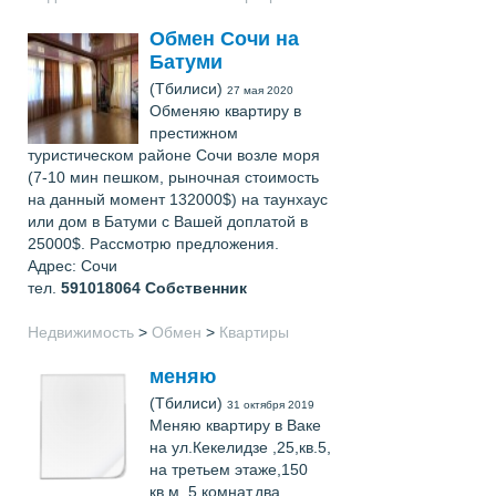
Обмен Сочи на
Батуми
(Тбилиси)
27 мая 2020
Обменяю квартиру в
престижном
туристическом районе Сочи возле моря
(7-10 мин пешком, рыночная стоимость
на данный момент 132000$) на таунхаус
или дом в Батуми с Вашей доплатой в
25000$. Рассмотрю предложения.
Адрес: Сочи
тел.
591018064
Собственник
Недвижимость
>
Обмен
>
Квартиры
меняю
(Тбилиси)
31 октября 2019
Меняю квартиру в Ваке
на ул.Кекелидзе ,25,кв.5,
на третьем этаже,150
кв.м.,5 комнат,два