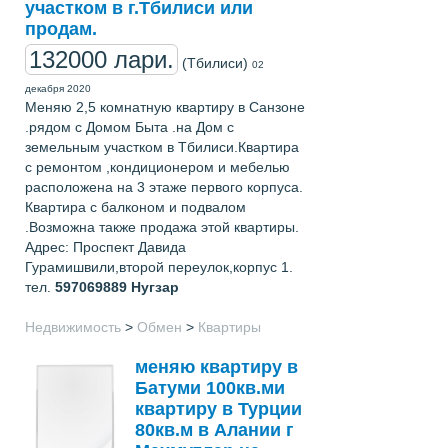
участком в г.Тбилиси или
продам.
132000 лари.
(Тбилиси)
02
декабря 2020
Меняю 2,5 комнатную квартиру в Санзоне
.рядом с Домом Быта .на Дом с
земельным участком в Тбилиси.Квартира
с ремонтом ,кондиционером и мебелью
расположена на 3 этаже первого корпуса.
Квартира с балконом и подвалом
.Возможна также продажа этой квартиры.
Адрес: Проспект Давида
Гурамишвили,второй переулок,корпус 1.
тел.
597069889
Нугзар
Недвижимость
>
Обмен
>
Квартиры
меняю квартиру в
Батуми 100кв.ми
квартиру в Турции
80кв.м в Алании г