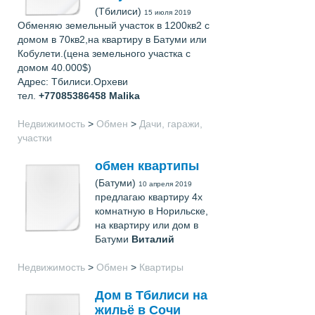
(Тбилиси)
15 июля 2019
Обменяю земельный участок в 1200кв2 с
домом в 70кв2,на квартиру в Батуми или
Кобулети.(цена земельного участка с
домом 40.000$)
Адрес: Тбилиси.Орхеви
тел.
+77085386458
Malika
Недвижимость
>
Обмен
>
Дачи, гаражи,
участки
обмен квартипы
(Батуми)
10 апреля 2019
предлагаю квартиру 4х
комнатную в Норильске,
на квартиру или дом в
Батуми
Виталий
Недвижимость
>
Обмен
>
Квартиры
Дом в Тбилиси на
жильё в Сочи