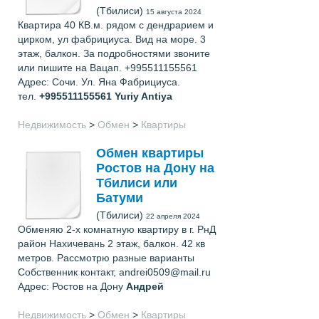
(Тбилиси)
15 августа 2024
Квартира 40 КВ.м. рядом с дендрарием и
цирком, ул фабрициуса. Вид на море. 3
этаж, балкон. За подробностями звоните
или пишите на Вацап. +995511155561
Адрес: Сочи. Ул. Яна Фабрициуса.
тел.
+995511155561
Yuriy Antiya
Недвижимость
>
Обмен
>
Квартиры
Обмен квартиры
Ростов на Дону на
Тбилиси или
Батуми
(Тбилиси)
22 апреля 2024
Обменяю 2-х комнатную квартиру в г. РнД
район Нахичевань 2 этаж, балкон. 42 кв
метров. Рассмотрю разные варианты
Собственник контакт, andrei0509@mail.ru
Адрес: Ростов на Дону
Андрей
Недвижимость
>
Обмен
>
Квартиры