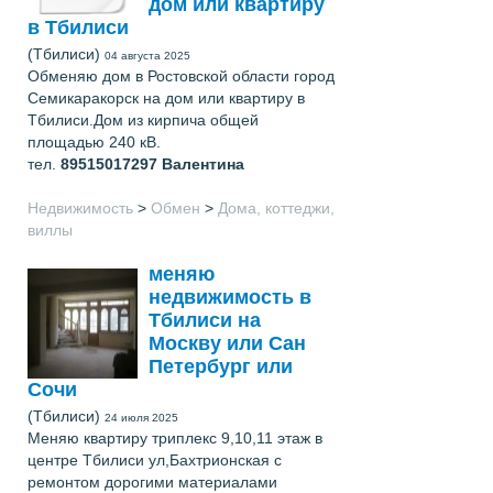
дом или квартиру
в Тбилиси
(Тбилиси)
04 августа 2025
Обменяю дом в Ростовской области город
Семикаракорск на дом или квартиру в
Тбилиси.Дом из кирпича общей
площадью 240 кВ.
тел.
89515017297
Валентина
Недвижимость
>
Обмен
>
Дома, коттеджи,
виллы
меняю
недвижимость в
Тбилиси на
Москву или Сан
Петербург или
Сочи
(Тбилиси)
24 июля 2025
Меняю квартиру триплекс 9,10,11 этаж в
центре Тбилиси ул,Бахтрионская с
ремонтом дорогими материалами