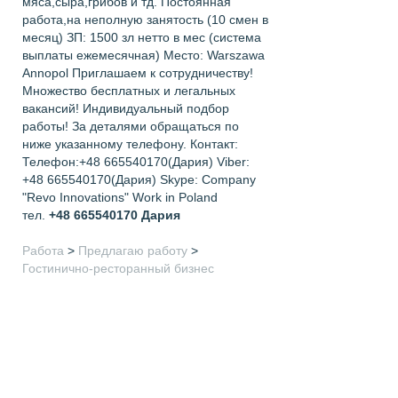
мяса,сыра,грибов и тд. Постоянная
работа,на неполную занятость (10 смен в
месяц) ЗП: 1500 зл нетто в мес (система
выплаты ежемесячная) Место: Warszawa
Annopol Приглашаем к сотрудничеству!
Множество бесплатных и легальных
вакансий! Индивидуальный подбор
работы! За деталями обращаться по
ниже указанному телефону. Контакт:
Телефон:+48 665540170(Дария) Viber:
+48 665540170(Дария) Skype: Company
"Revo Innovations" Work in Poland
тел.
+48 665540170
Дария
Работа
>
Предлагаю работу
>
Гостинично-ресторанный бизнес