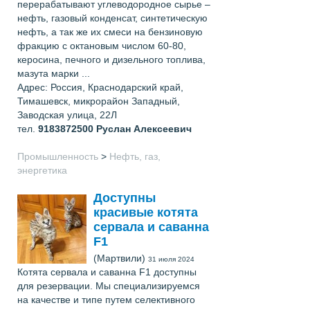
перерабатывают углеводородное сырье –
нефть, газовый конденсат, синтетическую
нефть, а так же их смеси на бензиновую
фракцию с октановым числом 60-80,
керосина, печного и дизельного топлива,
мазута марки ...
Адрес: Россия, Краснодарский край,
Тимашевск, микрорайон Западный,
Заводская улица, 22Л
тел.
9183872500
Руслан Алексеевич
Промышленность
>
Нефть, газ,
энергетика
Доступны
красивые котята
сервала и саванна
F1
(Мартвили)
31 июля 2024
Котята сервала и саванна F1 доступны
для резервации. Мы специализируемся
на качестве и типе путем селективного