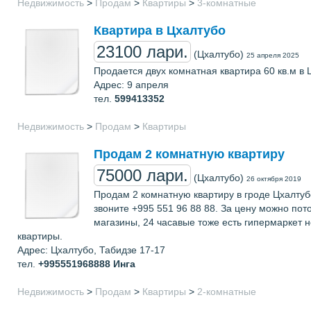
Недвижимость
>
Продам
>
Квартиры
>
3-комнатные
Квартира в Цхалтубо
23100 лари.
(Цхалтубо)
25 апреля 2025
Продается двух комнатная квартира 60 кв.м в 
Адрес: 9 апреля
тел.
599413352
Недвижимость
>
Продам
>
Квартиры
Продам 2 комнатную квартиру
75000 лари.
(Цхалтубо)
26 октября 2019
Продам 2 комнатную квартиру в гроде Цхалтубо
звоните +995 551 96 88 88. За цену можно пото
магазины, 24 часавые тоже есть гипермаркет 
квартиры.
Адрес: Цхалтубо, Табидзе 17-17
тел.
+995551968888
Инга
Недвижимость
>
Продам
>
Квартиры
>
2-комнатные