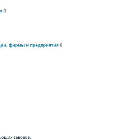
я
0
ции, фирмы и предприятия
0
ающих заводов.