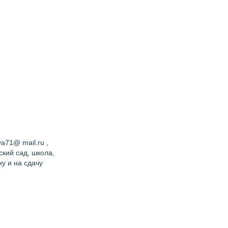
a71@ mail.ru ,
ский сад, школа,
у и на сдачу