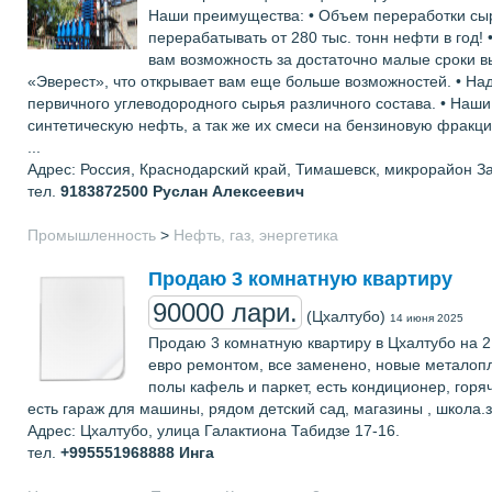
Наши преимущества: • Объем переработки сырья
перерабатывать от 280 тыс. тонн нефти в год!
вам возможность за достаточно малые сроки 
«Эверест», что открывает вам еще больше возможностей. • На
первичного углеводородного сырья различного состава. • Наши
синтетическую нефть, а так же их смеси на бензиновую фракци
...
Адрес: Россия, Краснодарский край, Тимашевск, микрорайон З
тел.
9183872500
Руслан Алексеевич
Промышленность
>
Нефть, газ, энергетика
Продаю 3 комнатную квартиру
90000 лари.
(Цхалтубо)
14 июня 2025
Продаю 3 комнатную квартиру в Цхалтубо на 2 
евро ремонтом, все заменено, новые металопл
полы кафель и паркет, есть кондиционер, горя
есть гараж для машины, рядом детский сад, магазины , школа.
Адрес: Цхалтубо, улица Галактиона Табидзе 17-16.
тел.
+995551968888
Инга