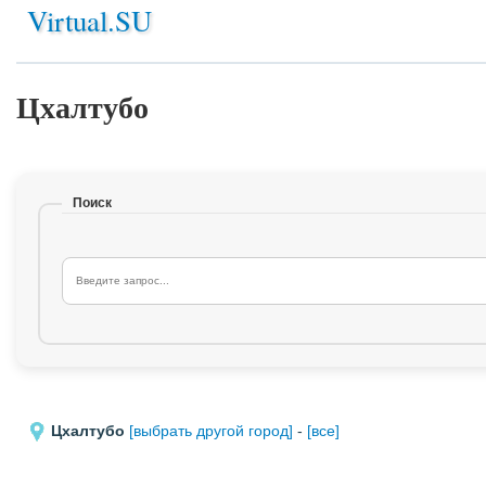
Virtual.SU
Цхалтубо
Поиск
Цхалтубо
[выбрать другой город]
-
[все]