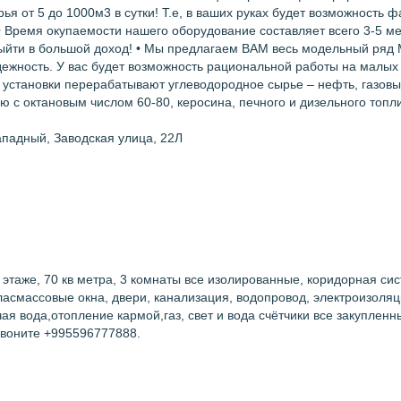
 от 5 до 1000м3 в сутки! Т.е, в ваших руках будет возможность ф
 • Время окупаемости нашего оборудование составляет всего 3-5 ме
выйти в большой доход! • Мы предлагаем ВАМ весь модельный ряд
дежность. У вас будет возможность рациональной работы на малы
 установки перерабатывают углеводородное сырье – нефть, газовы
ю с октановым числом 60-80, керосина, печного и дизельного топл
ападный, Заводская улица, 22Л
этаже, 70 кв метра, 3 комнаты все изолированные, коридорная сис
асмассовые окна, двери, канализация, водопровод, электроизоляц
чая вода,отопление кармой,газ, свет и вода счётчики все закуплен
звоните +995596777888.