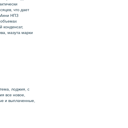
актически
сяцев, что дает
 Мини НПЗ
х объемах
й конденсат,
ива, мазута марки
тема, лоджия, с
ия все новое,
ные и выплаченные,