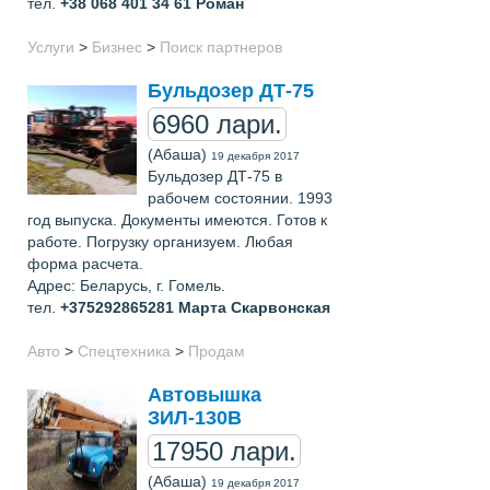
тел.
+38 068 401 34 61
Роман
Услуги
>
Бизнес
>
Поиск партнеров
Бульдозер ДТ-75
6960 лари.
(Абаша)
19 декабря 2017
Бульдозер ДТ-75 в
рабочем состоянии. 1993
год выпуска. Документы имеются. Готов к
работе. Погрузку организуем. Любая
форма расчета.
Адрес: Беларусь, г. Гомель.
тел.
+375292865281
Марта Скарвонская
Авто
>
Спецтехника
>
Продам
Автовышка
ЗИЛ-130В
17950 лари.
(Абаша)
19 декабря 2017