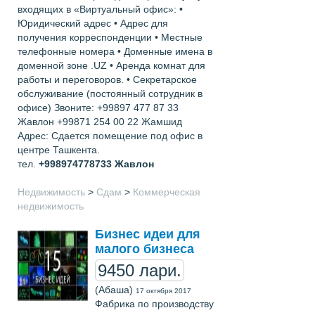
входящих в «Виртуальный офис»: •
Юридический адрес • Адрес для
получения корреспонденции • Местные
телефонные номера • Доменные имена в
доменной зоне .UZ • Аренда комнат для
работы и переговоров. • Секретарское
обслуживание (постоянный сотрудник в
офисе) Звоните: +99897 477 87 33
Жавлон +99871 254 00 22 Жамшид
Адрес: Сдается помещение под офис в
центре Ташкента.
тел.
+998974778733
Жавлон
Недвижимость
>
Сдам
>
Коммерческая
недвижимость
Бизнес идеи для
малого бизнеса
9450 лари.
(Абаша)
17 октября 2017
Фабрика по производству