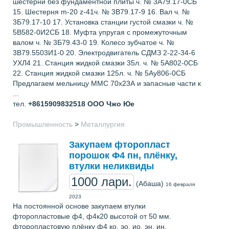
шестерни без фундаментной плиты ч. № 3А79.17-0СБ
15. Шестерня m-20 z-41ч. № 3В79.17-9 16. Вал ч. №
3Б79.17-10 17. Установка станции густой смазки ч. №
5В582-0И2СБ 18. Муфта упругая с промежуточным
валом ч. № 3Б79.43-0 19. Колесо зубчатое ч. №
3В79.5503И1-0 20. Электродвигатель СДМЗ 2-22-34-6
УХЛ4 21. Станция жидкой смазки 35л. ч. № 5А802-0СБ
22. Станция жидкой смазки 125л. ч. № 5Ау806-0СБ
Предлагаем мельницу ММС 70х23А и запасные части к
...
тел.
+8615909832518
ООО Чжо Юе
Промышленность
>
Металлургия
Закупаем фторопласт
порошок Ф4 пн, плёнку,
втулки неликвиды
1000 лари.
(Абаша)
16 февраля
2023
На постоянной основе закупаем втулки
фторопластовые ф4, ф4к20 высотой от 50 мм.
фторопластовую плёнку ф4 ко, эо, ио, эн, ин.