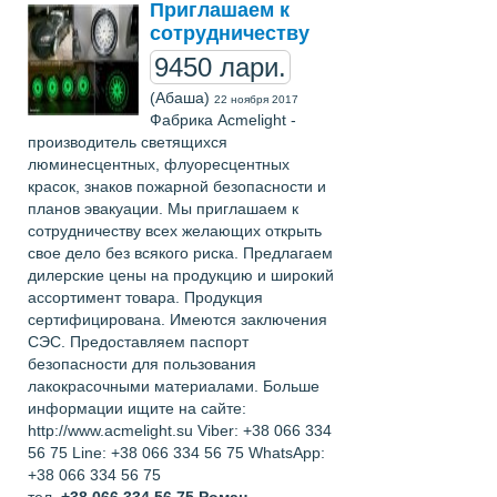
Приглашаем к
сотрудничеству
9450 лари.
(Абаша)
22 ноября 2017
Фабрика Acmelight -
производитель светящихся
люминесцентных, флуоресцентных
красок, знаков пожарной безопасности и
планов эвакуации. Мы приглашаем к
сотрудничеству всех желающих открыть
свое дело без всякого риска. Предлагаем
дилерские цены на продукцию и широкий
ассортимент товара. Продукция
сертифицирована. Имеются заключения
СЭС. Предоставляем паспорт
безопасности для пользования
лакокрасочными материалами. Больше
информации ищите на сайте:
http://www.acmelight.su Viber: +38 066 334
56 75 Line: +38 066 334 56 75 WhatsApp:
+38 066 334 56 75
тел.
+38 066 334 56 75
Роман