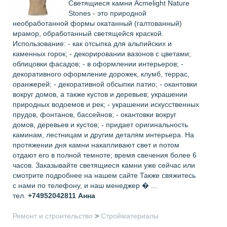
Светящиеся камни Acmelight Naturе
Stones - это природной
необработанной формы окатанный (галтованный)
мрамор, обработанный светящейся краской.
Использование: - как отсыпка для альпийских и
каменных горок; - декорировании вазонов с цветами;
облицовки фасадов; - в оформлении интерьеров; -
декоративного оформление дорожек, клумб, террас,
оранжерей; - декоративной обсыпки патио; - окантовки
вокруг домов, а также кустов и деревьев; украшении
природных водоемов и рек; - украшении искусственных
прудов, фонтанов, бассейнов; - окантовки вокруг
домов, деревьев и кустов; - придает оригинальность
каминам, лестницам и другим деталям интерьера. На
протяжении дня камни накапливают свет и потом
отдают его в полной темноте; время свечения более 6
часов. Заказывайте светящиеся камни уже сейчас или
смотрите подробнее на нашем сайте Также свяжитесь
с нами по телефону, и наш менеджер � ...
тел.
+74952042811
Анна
Ремонт и строительство
>
Стройматериалы