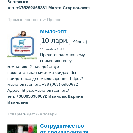
Волковыск.
тел.
+375292865281
Марта Скарвонская
Промышленность
>
Прочее
Мыло-опт
10 лари.
(Абаша)
14 декабря 2017
Представляем вашему
вниманию нашу
компанию. У нас действует
накопительная система скидок. Вы
найдёте всё для мыловарения. https://
мыло-опт.com.ua +38 (063) 6900672
Адрес: https://мыло-опт.com.ua/
тел.
+380636900672
Иванова Карина
Ивановна
Товары
>
Детские товары
Сотрудничество
от производителя