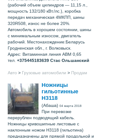
(рабочий объем цилиндров — 11,15 л.,
мощность 132/180 кВт./лс.), коробка
передач механическая 4МКПП, шины
320R508, износ не более 20%.
Автомобиль в хорошем состоянии, шины
с минимальным износом, двигатель
рабочий. Местонахождение:Беларусь
Гродненская обл., г. Волковыск.
Адрес: Витаминная линия АВМ 0,65
тел.
+375445183639
Стас Ольшанский
Авто
>
Грузовые автомобили
>
Продам
Ножницы
гильотинные
Н3118
(Абаша)
04 марта 2018
При перевозке
перерублен подводящий кабель.
Ножницы кривошипные листовые с
наклонным ножом Н3118 (гильотина)
предназначены для прямой продольной и