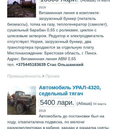
04 марта
2018
Витаминная линия в комплекте:
загрузочный бункер (питатель
биомассы), топка на газу, теплогенератор (самолет),
сушильный барабан 0,65 с роликами, циклон с
шлюзовым затвором. Редуктор и электродвигатель
отсутствует. Нория, загрузочный бункер, два
транспортера продаются за отдельную плату.
Местонахождение: Брестская область, г. Пинск.
Адрес: Витаминная линия АВМ 0,65
тел.
+375445183639
Стас Ольшанский
Промышленность
>
Прочее
Автомобиль УРАЛ-4320,
седельный тягач
5400 лари.
(Абаша)
04 марта
2018
Автомобиль до постановки был на
ходу, откапиталена подвеска, по мелочи
разукомплектован в кабине, кардан и раздатка сняты,