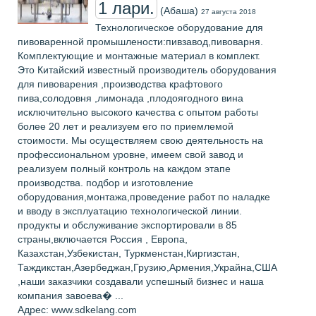
1 лари.
(Абаша)
27 августа 2018
Технологическое оборудование для
пивоваренной промышлености:пивзавод,пивоварня.
Комплектующие и монтажные материал в комплект.
Это Китайский известный производитель оборудования
для пивоварения ,производства крафтового
пива,солодовня ,лимонада ,плодоягодного вина
исключительно высокого качества с опытом работы
более 20 лет и реализуем его по приемлемой
стоимости. Мы осуществляем свою деятельность на
профессиональном уровне, имеем свой завод и
реализуем полный контроль на каждом этапе
производства. подбор и изготовление
оборудования,монтажа,проведение работ по наладке
и вводу в эксплуатацию технологической линии.
продукты и обслуживание экспортировали в 85
страны,включается Россия , Европа,
Казахстан,Узбекистан, Туркменстан,Киргизстан,
Таждикстан,Азербеджан,Грузию,Армения,Украйна,США
,наши заказчики создавали успешный бизнес и наша
компания завоева� ...
Адрес: www.sdkelang.com