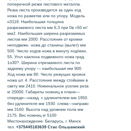
поперечной резки листового металла.
Резка листа производится за один ход
ножа по разметке или по упору. Модель
н3118. Наибольшая толщина
разрезаемого листа мм 6,3 при 0в =50 кг/
мм2. Наибольшая ширина разрезаемых
листов мм 2000. Расстояние от кромки
неподвижн. ножа до станины (вылет) мм
500. Число ходов ножа в минуту ход/мин,
55. Угол наклона подвижного ножа град.
1o30?. Ширина отрезаемого листа по
заднему упору — наибольшая мм 900.
Ход ножа мм 80. Число режущих кромок
ножа шт. 4. Расстояние между стойками в
свету мм 2410. Номинальное усилие реза
кг 20000. Габариты ножниц в плане—
спереди—назад. с удлинителем мм 1950.
без удлинителя мм 1930. слева—направо
мм 3160. Высота над уровнем пола мм
2175. Вес ножниц кг 5100
Местонахождение: Беларусь, г. Минск
тел.
+375445183639
Стас Ольшанский