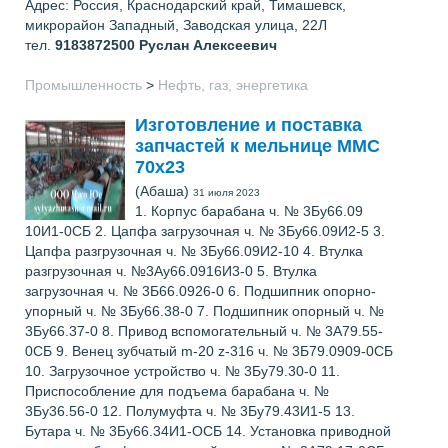
Адрес: Россия, Краснодарский край, Тимашевск,
микрорайон Западный, Заводская улица, 22Л
тел.
9183872500
Руслан Алексеевич
Промышленность
>
Нефть, газ, энергетика
Изготовление и поставка
запчастей к мельнице ММС
70х23
(Абаша)
31 июля 2023
1. Корпус барабана ч. № 3Бу66.09
10И1-0СБ 2. Цапфа загрузочная ч. № 3Бу66.09И2-5 3.
Цапфа разгрузочная ч. № 3Бу66.09И2-10 4. Втулка
разгрузочная ч. №3Ау66.0916И3-0 5. Втулка
загрузочная ч. № 3Б66.0926-0 6. Подшипник опорно-
упорный ч. № 3Бу66.38-0 7. Подшипник опорный ч. №
3Бу66.37-0 8. Привод вспомогательный ч. № 3А79.55-
0СБ 9. Венец зубчатый m-20 z-316 ч. № 3Б79.0909-0СБ
10. Загрузочное устройство ч. № 3Бу79.30-0 11.
Приспособление для подъема барабана ч. №
3Бу36.56-0 12. Полумуфта ч. № 3Бу79.43И1-5 13.
Бутара ч. № 3Бу66.34И1-ОСБ 14. Установка приводной