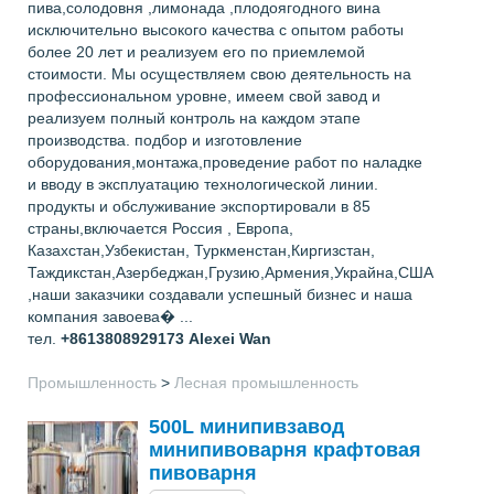
пива,солодовня ,лимонада ,плодоягодного вина
исключительно высокого качества с опытом работы
более 20 лет и реализуем его по приемлемой
стоимости. Мы осуществляем свою деятельность на
профессиональном уровне, имеем свой завод и
реализуем полный контроль на каждом этапе
производства. подбор и изготовление
оборудования,монтажа,проведение работ по наладке
и вводу в эксплуатацию технологической линии.
продукты и обслуживание экспортировали в 85
страны,включается Россия , Европа,
Казахстан,Узбекистан, Туркменстан,Киргизстан,
Таждикстан,Азербеджан,Грузию,Армения,Украйна,США
,наши заказчики создавали успешный бизнес и наша
компания завоева� ...
тел.
+8613808929173
Alexei Wan
Промышленность
>
Лесная промышленность
500L минипивзавод
минипивоварня крафтовая
пивоварня