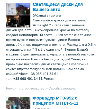
Светящиеся диски для
Вашего авто
(Абаша)
14 мая 2018
Светящаяся краска для металла
Acmelight™ - гарантия свечения
дисков для авто. Высокопрочная краска по металлу
создаст неповторимый светящийся эффект в темное
время суток и позволит сделать диски Вашего
автомобиля светящимися в темноте. Расход 1 л и 0,5 л
отвердителя на 7-9 м2 в один слой. Тюнинг Вашей
машины будет впечатлять, удивлять в полной темноте
на протяжении 6 часов без подзарядки! Узнай, как
правильно покрасить диски светящейся краской на
сайте: http://acmelight.su или напиши нам прямо
сейчас! Viber: +38 068 401 34 61
тел.
+38 068 401 34 61
Роман
Ремонт и строительство
>
Стройматериалы
Форвадер МТЗ-952 с
прицепом МТПЛ-5-11