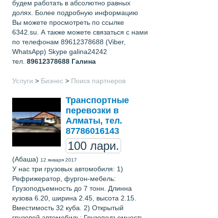
будем работать в абсолютно равных
долях. Более подробную информацию
Вы можете просмотреть по ссылке
6342.su. А также можете связаться с нами
по телефонам 89612378688 (Viber,
WhatsApp) Skype galina24242
тел.
89612378688
Галина
Услуги
>
Бизнес
>
Поиск партнеров
Транспортные
перевозки в
Алматы, тел.
87786016143
100 лари.
(Абаша)
12 января 2017
У нас три грузовых автомобиля: 1)
Рефрижератор, фургон-мебель:
Грузоподъемность до 7 тонн. Длинна
кузова 6.20, ширина 2.45, высота 2.15.
Вместимость 32 куба. 2) Открытый
грузовой автомобиль: Грузоподъемность