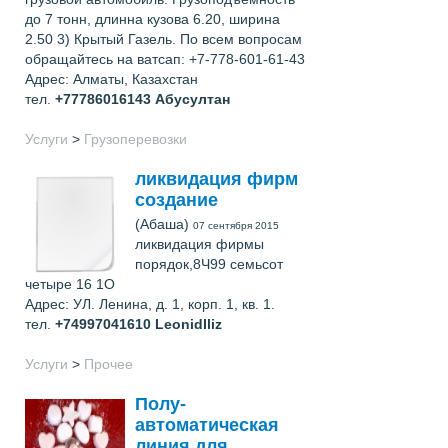
до 7 тонн, длинна кузова 6.20, ширина
2.50 3) Крытый Газель. По всем вопросам
обращайтесь на ватсап: +7-778-601-61-43
Адрес: Алматы, Казахстан
тел.
+77786016143
Абусултан
Услуги
>
Грузоперевозки
ликвидация фирм
создание
(Абаша)
07 сентября 2015
ликвидация фирмы
порядок,8Ч99 семьсот
четыре 16 1O
Адрес: УЛ. Ленина, д. 1, корп. 1, кв. 1.
тел.
+74997041610
LeonidIliz
Услуги
>
Прочее
Полу-
автоматическая
линия для