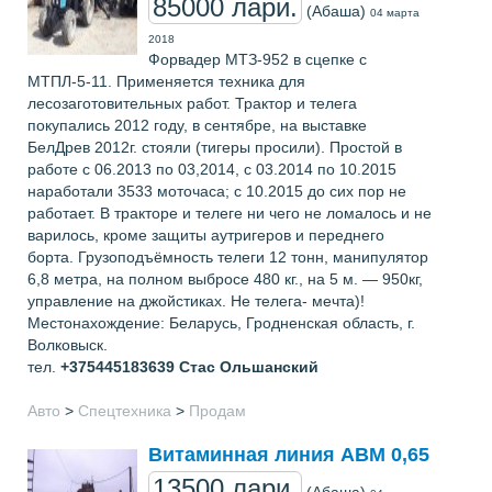
85000 лари.
(Абаша)
04 марта
2018
Форвадер МТЗ-952 в сцепке с
МТПЛ-5-11. Применяется техника для
лесозаготовительных работ. Трактор и телега
покупались 2012 году, в сентябре, на выставке
БелДрев 2012г. стояли (тигеры просили). Простой в
работе с 06.2013 по 03,2014, с 03.2014 по 10.2015
наработали 3533 моточаса; с 10.2015 до сих пор не
работает. В тракторе и телеге ни чего не ломалось и не
варилось, кроме защиты аутригеров и переднего
борта. Грузоподъёмность телеги 12 тонн, манипулятор
6,8 метра, на полном выбросе 480 кг., на 5 м. — 950кг,
управление на джойстиках. Не телега- мечта)!
Местонахождение: Беларусь, Гродненская область, г.
Волковыск.
тел.
+375445183639
Стас Ольшанский
Авто
>
Спецтехника
>
Продам
Витаминная линия АВМ 0,65
13500 лари.
(Абаша)