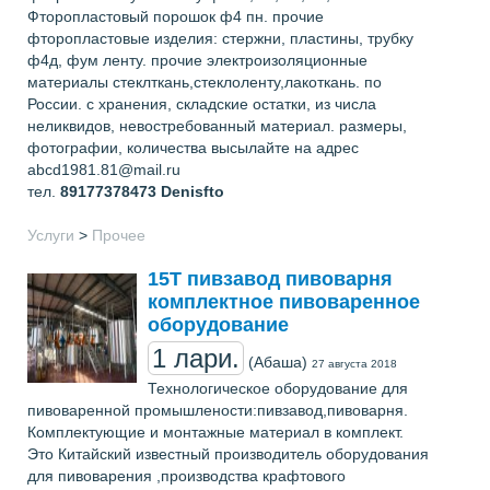
Фторопластовый порошок ф4 пн. прочие
фторопластовые изделия: стержни, пластины, трубку
ф4д, фум ленту. прочие электроизоляционные
материалы стеклткань,стеклоленту,лакоткань. по
России. с хранения, складские остатки, из числа
неликвидов, невостребованный материал. размеры,
фотографии, количества высылайте на адрес
abcd1981.81@mail.ru
тел.
89177378473
Denisfto
Услуги
>
Прочее
15Т пивзавод пивоварня
комплектное пивоваренное
оборудование
1 лари.
(Абаша)
27 августа 2018
Технологическое оборудование для
пивоваренной промышлености:пивзавод,пивоварня.
Комплектующие и монтажные материал в комплект.
Это Китайский известный производитель оборудования
для пивоварения ,производства крафтового