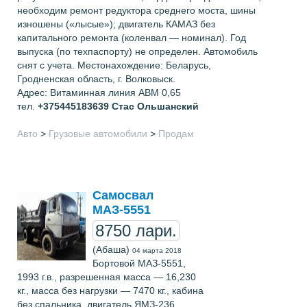
необходим ремонт редуктора среднего моста, шины
изношены («лысые»); двигатель КАМАЗ без
капитального ремонта (коленвал — номинал). Год
выпуска (по техпаспорту) не определен. Автомобиль
снят с учета. Местонахождение: Беларусь,
Гродненская область, г. Волковыск.
Адрес: Витаминная линия АВМ 0,65
тел.
+375445183639
Стас Ольшанский
Авто
>
Грузовые автомобили
>
Продам
Самосвал
МАЗ-5551
8750 лари.
(Абаша)
04 марта 2018
Бортовой МАЗ-5551,
1993 г.в., разрешенная масса — 16,230
кг., масса без нагрузки — 7470 кг., кабина
без спальника, двигатель ЯМЗ-236