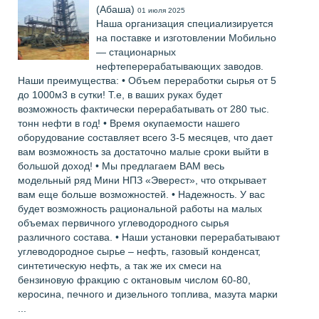
(Абаша)
01 июля 2025
Наша организация специализируется
на поставке и изготовлении Мобильно
— стационарных
нефтеперерабатывающих заводов.
Наши преимущества: • Объем переработки сырья от 5
до 1000м3 в сутки! Т.е, в ваших руках будет
возможность фактически перерабатывать от 280 тыс.
тонн нефти в год! • Время окупаемости нашего
оборудование составляет всего 3-5 месяцев, что дает
вам возможность за достаточно малые сроки выйти в
большой доход! • Мы предлагаем ВАМ весь
модельный ряд Мини НПЗ «Эверест», что открывает
вам еще больше возможностей. • Надежность. У вас
будет возможность рациональной работы на малых
объемах первичного углеводородного сырья
различного состава. • Наши установки перерабатывают
углеводородное сырье – нефть, газовый конденсат,
синтетическую нефть, а так же их смеси на
бензиновую фракцию с октановым числом 60-80,
керосина, печного и дизельного топлива, мазута марки
...