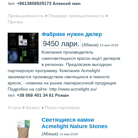
тел.
+8613808929173
Алексей wan
Промышленность
>
Пищевая промышленность
>
Прочее
Фабрике нужен дилер
9450 лари.
(Абаша)
14 мая 2018
Компания производитель
самосветящихся красок ищет дилеров
в регионах. Предлагаем выгодную
партнерскую программу. Компания Acmelight
занимается производством светящихся в темноте
красок, - новинка на рынке лакокрасочной продукции.
Подробно на сайте: http://www.acmelight.eu/
тел.
+38 068 401 34 61
Роман
Услуги
>
Бизнес
>
Поиск партнеров
Светящиеся камни
Acmelight Naturе Stones
(Абаша)
14 мая 2018